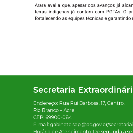
Arara avalia que, apesar dos avanços já alc
terras indígenas já contam com PGTAs. O p
fortalecendo as equipes técnicas e garantindo
Secretaria Extraordinár
Endereço: Rua Rui Barbosa, 17, Centro.
Rio Branco – Acre
CEP: 69900-084
E-mail: gabinete.sepi@ac.gov.br/secretar
Horário de Atendimento: De segunda a sext