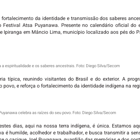
, fortalecimento da identidade e transmissão dos saberes ances
 Festival Atsa Puyanawa. Presente no calendário oficial do es
ão e Ipiranga em Mâncio Lima, município localizado aos pés do P
a espiritualidade e os saberes ancestrais. Foto: Diego Silva/Secom
a típica, reunindo visitantes do Brasil e do exterior. A pr
ovo, e reforça o fortalecimento da identidade indígena na reg
uyanawa celebra as raízes do seu povo. Foto: Diego Silva/Secom
e estes dias, aqui na nossa terra indígena, é única. Estamos a
 é humilde, acolhedor e trabalhador, e busca transmitir a se
sse o cacique Joel Puyanawa, guardião das memórias e dos cos