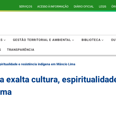
SERVIÇOS
ACESSO À INFORMAÇÃO
DIÁRIO OFICIAL
LEGIS
ÓR
AS
GESTÃO TERRITORIAL E AMBIENTAL
BIBLIOTECA
OU
S
TRANSPARÊNCIA
spiritualidade e resistência indígena em Mâncio Lima
 exalta cultura, espiritualidad
ima