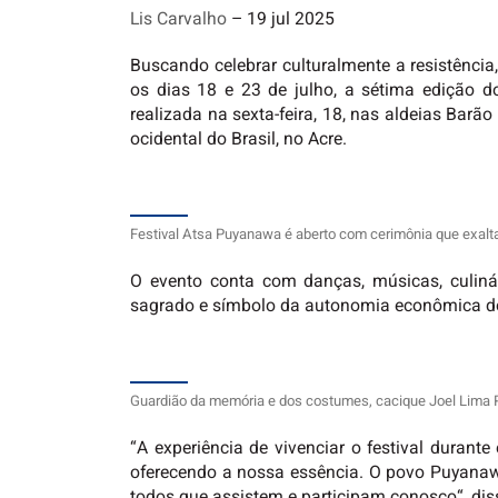
Lis Carvalho
– 19 jul 2025
Buscando celebrar culturalmente a resistência
os dias 18 e 23 de julho, a sétima edição do
realizada na sexta-feira, 18, nas aldeias Bar
ocidental do Brasil, no Acre.
Festival Atsa Puyanawa é aberto com cerimônia que exalta 
O evento conta com danças, músicas, culinári
sagrado e símbolo da autonomia econômica do p
Guardião da memória e dos costumes, cacique Joel Lima P
“A experiência de vivenciar o festival durant
oferecendo a nossa essência. O povo Puyanawa
todos que assistem e participam conosco“, di