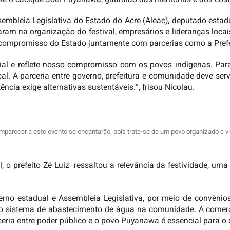
sembleia Legislativa do Estado do Acre (Aleac), deputado estad
uaram na organização do festival, empresários e lideranças loc
 compromisso do Estado juntamente com parcerias como a Pref
ncial e reflete nosso compromisso com os povos indígenas. Pa
l. A parceria entre governo, prefeitura e comunidade deve serv
ncia exige alternativas sustentáveis.”, frisou Nicolau.
parecer a este evento se encantarão, pois trata-se de um povo organizado e vis
, o prefeito Zé Luiz ressaltou a relevância da festividade, uma 
verno estadual e Assembleia Legislativa, por meio de convêni
ao sistema de abastecimento de água na comunidade. A comerci
ceria entre poder público e o povo Puyanawa é essencial para o