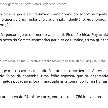
e a origem de seu povo. Foto: Diego Silva/Secom
o pano e pode ser traduzido como “povo do sapo” ou “gente 
 apenas uma história: ela é um pilar identitário, que reforça 
erações.
três personagens do mundo ancestral. Eles são Irica, Puya
 os seres da floresta chamados por eles de Dimãnã, termo que ta
em Mâncio Lima; 7° festival é realizado entre os dias 18 e 23 de julho.. Foto:
igem do povo está ligada à natureza e ao tempo. Antes de
da folha da capemba, uma folha espessa que se desprend
amados puyadawa, foram gradualmente tomando forma humana 
uma área de 24 mil hectares, onde residem 750 indivíduos.