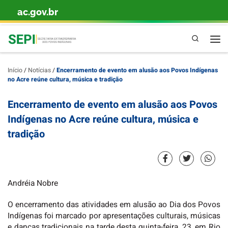
ac.gov.br
Skip to content
Pesquisa
Início
/
Notícias
/
Encerramento de evento em alusão aos Povos Indígenas
no Acre reúne cultura, música e tradição
Encerramento de evento em alusão aos Povos
Indígenas no Acre reúne cultura, música e
tradição
Andréia Nobre
O encerramento das atividades em alusão ao Dia dos Povos
Indígenas foi marcado por apresentações culturais, músicas
e danças tradicionais na tarde desta quinta-feira, 23, em Rio